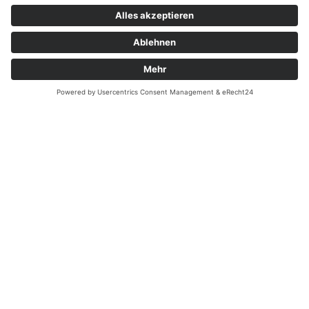
Überblick
Startseite
Erbendorf
Filiale Weiden
Leistungen
Über uns
Instagram
Kontakt
Rechtliches
Impressum
Datenschutz
Cookie-Einstellungen
Schnellanfrage
Name