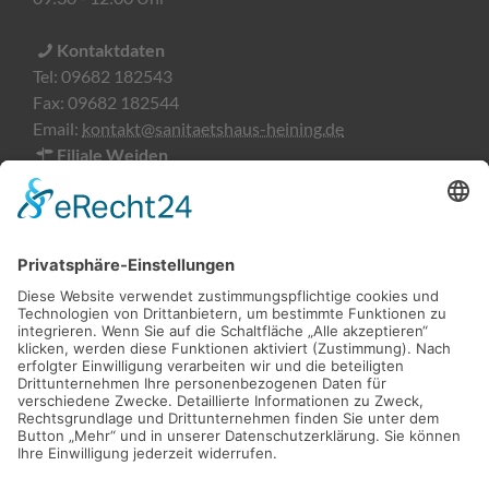
Kontaktdaten
Tel:
09682 182543
Fax:
09682 182544
Email:
kontakt@sanitaetshaus-heining.de
Filiale Weiden
Söllnerstraße 9
92637 Weiden
Öffnungszeiten
Montag-Freitag:
09:00 - 18:00 Uhr
Kontaktdaten
Tel:
0961 51876482
Fax:
0961 51876483
Email:
kontakt@heining-weiden.de