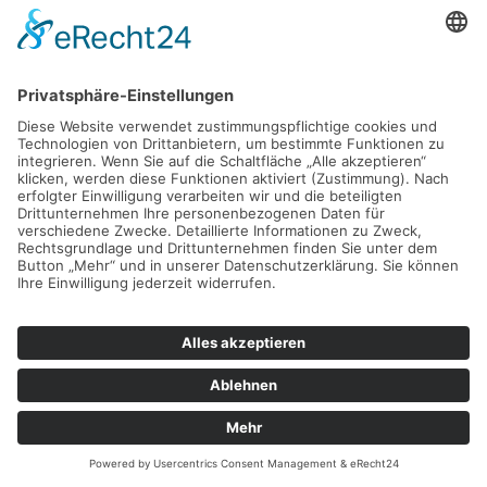
Simone Maier
Sanitätshaus
Qualifikation:
Einzelhandelskauffrau
Tätigkeitsfelder:
– Medizinprodukteberaterin
– Phlebologie / Lymphologie