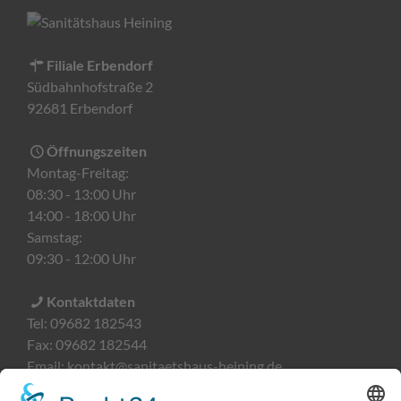
Filiale Erbendorf
Südbahnhofstraße 2
92681 Erbendorf
Öffnungszeiten
Montag-Freitag:
08:30 - 13:00 Uhr
14:00 - 18:00 Uhr
Samstag:
09:30 - 12:00 Uhr
Kontaktdaten
Tel:
09682 182543
Fax:
09682 182544
Email:
kontakt@sanitaetshaus-heining.de
Filiale Weiden