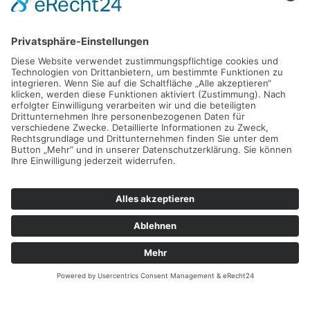
Söllnerstraße 9
92637 Weiden
Öffnungszeiten
Montag-Freitag:
09:00 - 18:00 Uhr
Kontaktdaten
Tel:
0961 51876482
Fax:
0961 51876483
Email:
kontakt@heining-weiden.de
Überblick
Startseite
Erbendorf
Filiale Weiden
Leistungen
Über uns