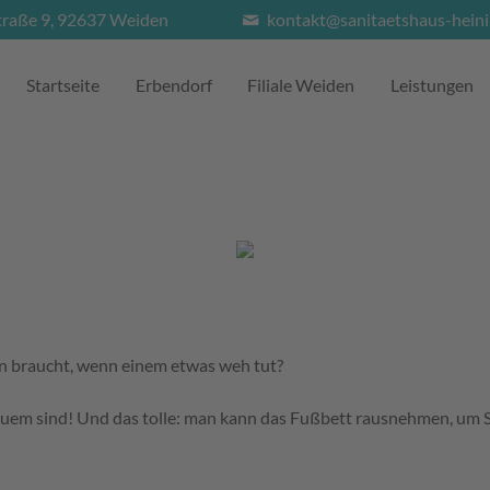
traße 9, 92637 Weiden
kontakt@sanitaetshaus-heini
Startseite
Erbendorf
Filiale Weiden
Leistungen
an braucht, wenn einem etwas weh tut?
quem sind! Und das tolle: man kann das Fußbett rausnehmen, um 