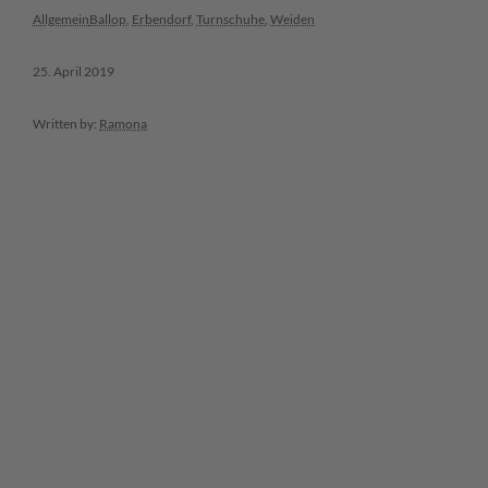
Allgemein
Ballop
,
Erbendorf
,
Turnschuhe
,
Weiden
25. April 2019
Written by:
Ramona