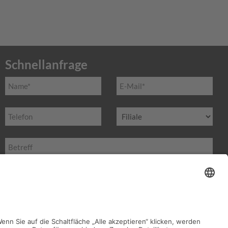
Schnellanfrage
Name
E-
*
Mail*
Telefon
Filiale
Betreff
Nachricht