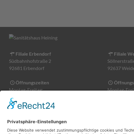
Filiale Erbendorf
Filiale W
Südbahnhofstraße 2
Söllnerstraß
92681 Erbendorf
92637 Weid
Öffnungszeiten
Öffnungs
Montag-Freitag:
Montag-Frei
08:30 - 13:00 Uhr
09:00 - 18:0
14:00 - 18:00 Uhr
Samstag:
Kontaktd
09:30 - 12:00 Uhr
Tel:
0961 51
Fax:
0961 5
Kontaktdaten
Email:
konta