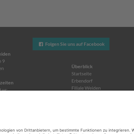
Folgen Sie uns auf Facebook
eiden
e 9
Überblick
en
Startseite
Erbendorf
zeiten
Filiale Weiden
tag:
Leistungen
0 Uhr
Über uns
Instagram
aten
Kontakt
876482
1876483
Rechtliches
kt@heining-weiden.de