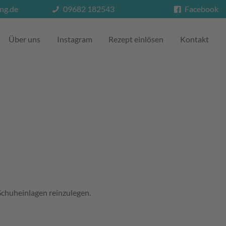
ng.de
09682 182543
Facebook
Über uns
Instagram
Rezept einlösen
Kontakt
Schuheinlagen reinzulegen.