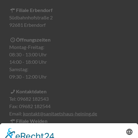
Filiale Erbendorf
Südbahnhofstraße 2
92681 Erbendorf
Öffnungszeiten
Montag-Freitag:
08:30 - 13:00 Uhr
14:00 - 18:00 Uhr
Samstag:
09:30 - 12:00 Uhr
Kontaktdaten
Tel:
09682 182543
Fax:
09682 182544
Email:
kontakt@sanitaetshaus-heining.de
Filiale Weiden
Söllnerstraße 9
92637 Weiden