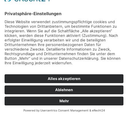
Öffnungszeiten
Montag-Freitag:
09:00 - 18:00 Uhr
Kontaktdaten
Tel:
0961 51876482
Fax:
0961 51876483
Email:
kontakt@heining-weiden.de
Überblick
Startseite
Erbendorf
Filiale Weiden
Leistungen
Über uns
Instagram