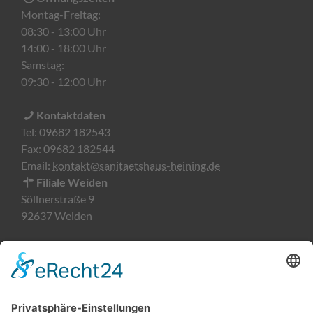
Montag-Freitag:
08:30 - 13:00 Uhr
14:00 - 18:00 Uhr
Samstag:
09:30 - 12:00 Uhr
Kontaktdaten
Tel:
09682 182543
Fax:
09682 182544
Email:
kontakt@sanitaetshaus-heining.de
Filiale Weiden
Söllnerstraße 9
92637 Weiden
Öffnungszeiten
Montag-Freitag:
09:00 - 18:00 Uhr