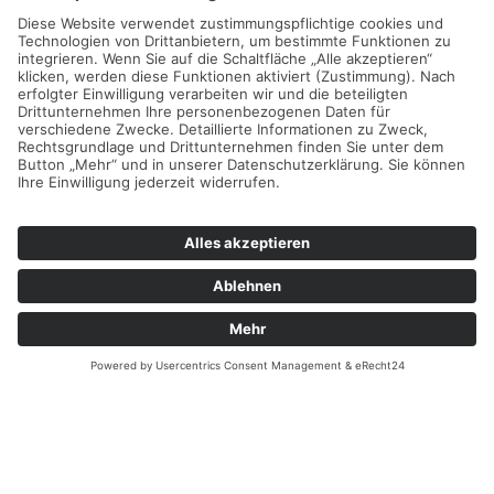
Kontaktdaten
Tel:
0961 51876482
Fax:
0961 51876483
Email:
kontakt@heining-weiden.de
Überblick
Startseite
Erbendorf
Filiale Weiden
Leistungen
Über uns
Instagram
Kontakt
Rechtliches
Impressum
Datenschutz
Cookie-Einstellungen