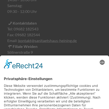
Samstag:
09:30 - 12:00 Uhr
Kontaktdaten
Tel:
09682 182543
Fax:
09682 182544
Email:
kontakt@sanitaetshaus-heining.de
Filiale Weiden
Söllnerstraße 9
92637 Weiden
Öffnungszeiten
Montag-Freitag:
09:00 - 18:00 Uhr
Kontaktdaten
Tel:
0961 51876482
Fax:
0961 51876483