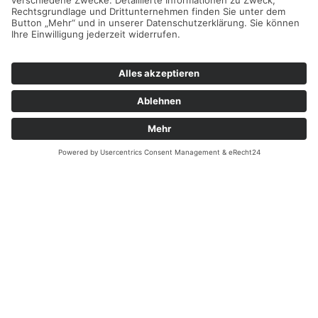
Email:
kontakt@heining-weiden.de
Überblick
Startseite
Erbendorf
Filiale Weiden
Leistungen
Über uns
Instagram
Kontakt
Rechtliches
Impressum
Datenschutz
Cookie-Einstellungen
Schnellanfrage