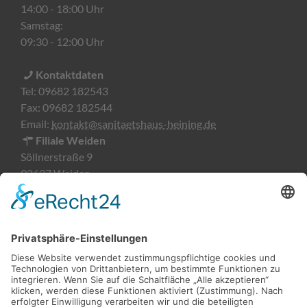
14:00 - 18:00 Uhr
Samstag:
09:30 - 12:00 Uhr
Kontaktdaten
Tel:
09682 182543
Fax:
09682 182544
Email:
kontakt@sanitaetshaus-heining.de
Filiale Weiden
Söllnerstraße 9
92637 Weiden
Öffnungszeiten
Montag-Freitag:
09:00 - 18:00 Uhr
Kontaktdaten
Tel:
0961 51876482
Fax:
0961 51876483