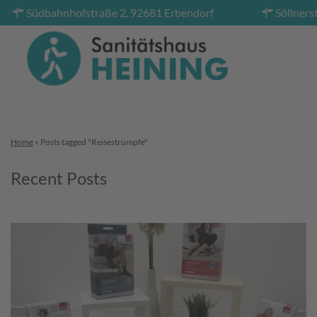
Südbahnhofstraße 2, 92681 Erbendorf
Söllners
Home
»
Posts tagged "Reisestrümpfe"
Recent Posts