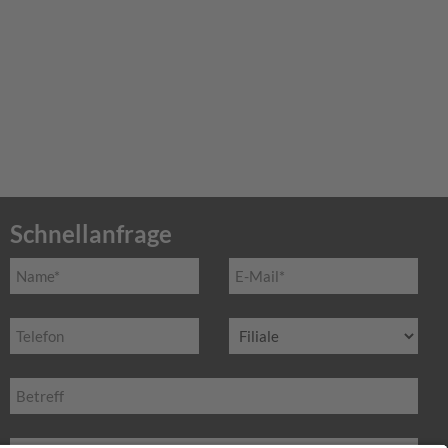
Schnellanfrage
Name
E-
*
Mail*
Telefon
Filiale
Betreff