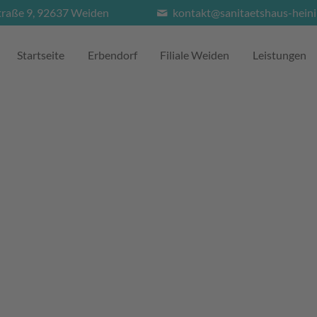
traße 9, 92637 Weiden
kontakt@sanitaetshaus-heini
Startseite
Erbendorf
Filiale Weiden
Leistungen