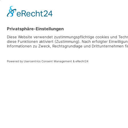
Montag-Freitag:
Montag-Frei
08:30 - 13:00 Uhr
09:00 - 18:0
14:00 - 18:00 Uhr
Samstag:
Kontaktd
09:30 - 12:00 Uhr
Tel:
0961 51
Fax:
0961 5
Kontaktdaten
Email:
konta
Tel:
09682 182543
Fax:
09682 182544
Email:
kontakt@sanitaetshaus-heining.de