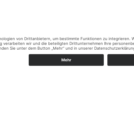
tag:
Über uns
0 Uhr
Instagram
Kontakt
aten
876482
Rechtliches
1876483
Impressum
kt@heining-weiden.de
Datenschutz
Cookie-Einstellungen