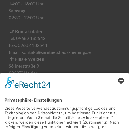
14:00 - 18:00 Uhr
Samstag:
09:30 - 12:00 Uhr
Kontaktdaten
Tel:
09682 182543
Fax:
09682 182544
Email:
kontakt@sanitaetshaus-heining.de
Filiale Weiden
Söllnerstraße 9
92637 Weiden
Öffnungszeiten
Montag-Freitag:
09:00 - 18:00 Uhr
Kontaktdaten
Tel:
0961 51876482
Fax:
0961 51876483