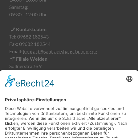
Samstag:
09:30 - 12:00 Uhr
Kontaktdaten
Tel:
09682 182543
Fax:
09682 182544
Email:
kontakt@sanitaetshaus-heining.de
Filiale Weiden
Söllnerstraße 9
92637 Weiden
Öffnungszeiten
Montag-Freitag:
09:00 - 18:00 Uhr
Kontaktdaten
Tel:
0961 51876482
Fax:
0961 51876483