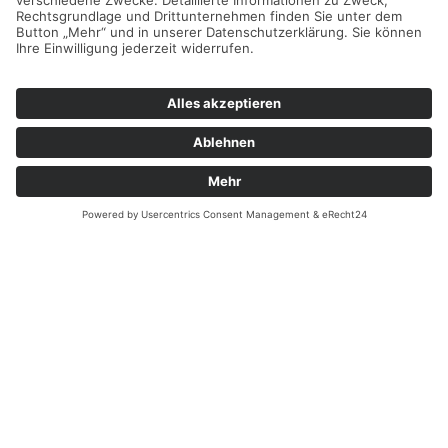
Email:
kontakt@heining-weiden.de
Überblick
Startseite
Erbendorf
Filiale Weiden
Leistungen
Über uns
Instagram
Kontakt
Rechtliches
Impressum
Datenschutz
Cookie-Einstellungen
Schnellanfrage