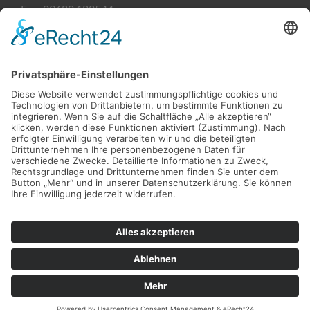
Fax:
09682 182544
Email:
kontakt@sanitaetshaus-heining.de
Filiale Weiden
Söllnerstraße 9
92637 Weiden
Öffnungszeiten
Montag-Freitag:
09:00 - 18:00 Uhr
Kontaktdaten
Tel:
0961 51876482
Fax:
0961 51876483
Email:
kontakt@heining-weiden.de
Überblick
Startseite
Erbendorf