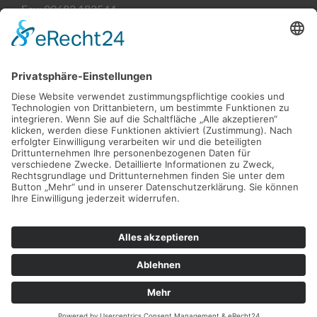
Fax:
09682 182544
Email:
kontakt@sanitaetshaus-heining.de
Filiale Weiden
Söllnerstraße 9
92637 Weiden
Öffnungszeiten
Montag-Freitag:
09:00 - 18:00 Uhr
Kontaktdaten
Tel:
0961 51876482
Fax:
0961 51876483
Email:
kontakt@heining-weiden.de
Überblick
Startseite
Erbendorf