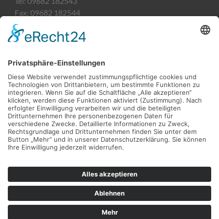
Tel:
09682 182543
Fax:
09682 182544
Email:
kontakt@sanitaetshaus-heining.de
Filiale Weiden
Söllnerstraße 9
92637 Weiden
Öffnungszeiten
Montag-Freitag:
09:00 - 18:00 Uhr
Kontaktdaten
Tel:
0961 51876482
Fax:
0961 51876483
Email:
kontakt@heining-weiden.de
Überblick
Startseite