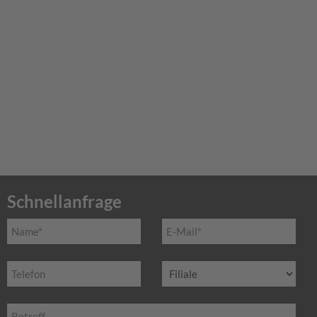
Schnellanfrage
Name
E-
*
Mail*
Telefon
Filiale
Betreff