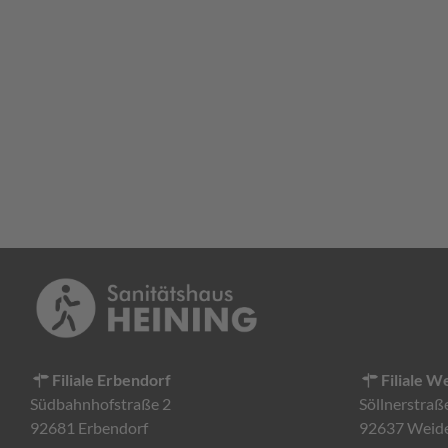
Filiale Erbendorf
Filiale W
Südbahnhofstraße 2
Söllnerstraß
92681 Erbendorf
92637 Weid