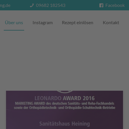
ng.de
09682 182543
Facebook
Über uns
Instagram
Rezept einlösen
Kontakt