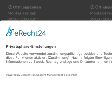
Öffnungszeiten
Öffnungs
Montag-Freitag:
Montag-Frei
08:30 - 13:00 Uhr
09:00 - 18:0
14:00 - 18:00 Uhr
Samstag:
Kontaktd
09:30 - 12:00 Uhr
Tel:
0961 51
Fax:
0961 5
Kontaktdaten
Email:
konta
Tel:
09682 182543
Fax:
09682 182544
Email:
kontakt@sanitaetshaus-heining.de