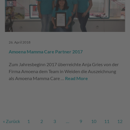
26. April 2018
Amoena Mamma Care Partner 2017
Zum Jahresbeginn 2017 überreichte Anja Gries von der
Firma Amoena dem Team in Weiden die Auszeichnung
als Amoena Mamma Care …
Read More
« Zurück
1
2
3
…
9
10
11
12