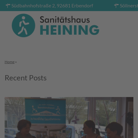
Südbahnhofstraße 2, 92681 Erbendorf
Söllners
Home
»
Recent Posts