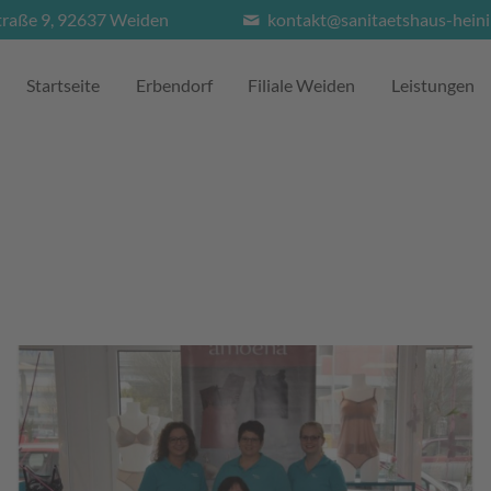
traße 9, 92637 Weiden
kontakt@sanitaetshaus-heini
Startseite
Erbendorf
Filiale Weiden
Leistungen