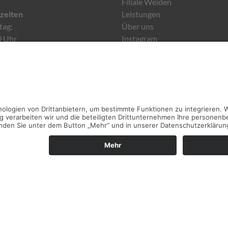
Filiale Weiden
zeiten
Leistungen
tag:
Über uns
0 Uhr
Instagram
Kontakt
aten
876482
Rechtliches
1876483
Impressum
kt@heining-weiden.de
Datenschutz
Cookie-Einstellungen